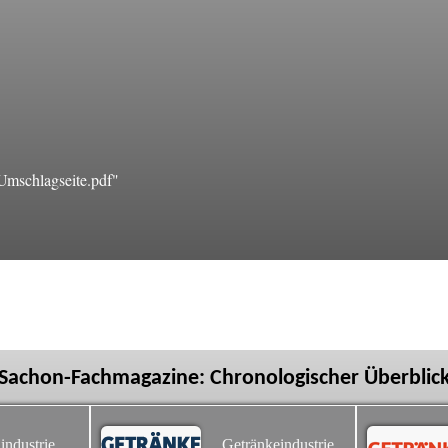
mschlagseite.pdf"
Sachon-Fachmagazine: Chronologischer Überblic
industrie
Getränkeindustrie