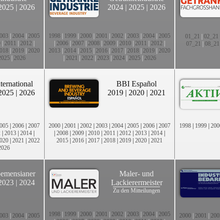
2025
|
2026
2024
|
2025
|
2026
003
|
2004
|
2005
1998
|
1999
|
2000
|
2001
|
2002
|
2003
|
2004
|
2005
01_21
|
02_21
0
|
2011
|
2012
|
|
2006
|
2007
|
2008
|
2009
|
2010
|
2011
|
2012
|
07_21
|
08_21
018
|
2019
|
2020
2013
|
2014
|
2015
|
2016
|
2017
|
2018
|
2019
|
2020
2025
|
2026
|
2021
|
2022
|
2023
|
2024
|
2025
|
2026
ternational
BBI Español
2025
|
2026
2019
|
2020
|
2021
005
|
2006
|
2007
2000
|
2001
|
2002
|
2003
|
2004
|
2005
|
2006
|
2007
1998
|
1999
|
200
2
|
2013
|
2014
|
|
2008
|
2009
|
2010
|
2011
|
2012
|
2013
|
2014
|
020
|
2021
|
2022
2015
|
2016
|
2017
|
2018
|
2019
|
2020
|
2021
2026
emensianer
Maler- und
2023
|
2024
Lackierermeister
Zu den Mitteilungen
1998
|
1999
|
2000
|
2001
|
2002
|
2003
|
2004
|
2005
003
|
2004
|
2005
2000
|
2001
|
200