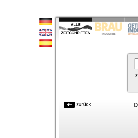
Z
zurück
D