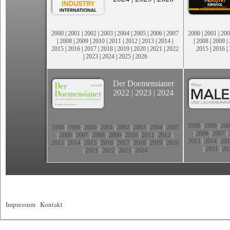
2000
|
2001
|
2002
|
2003
|
2004
|
2005
|
2006
|
2007
2000
|
2001
|
200
|
2008
|
2009
|
2010
|
2011
|
2012
|
2013
|
2014
|
|
2008
|
2009
|
2015
|
2016
|
2017
|
2018
|
2019
|
2020
|
2021
|
2022
2015
|
2016
|
|
2023
|
2024
|
2025
|
2026
Der Doemensianer
2022
|
2023
|
2024
1998
|
1999
|
200
1998
|
1999
|
2000
|
2001
|
2002
|
2003
|
2004
|
2005
|
2006
|
2007
|
|
2006
|
2007
|
2008
|
2009
|
2010
|
2011
|
2012
|
2013
|
2014
|
201
2013
|
2014
|
2015
|
2016
|
2017
|
2018
|
2019
|
2020
|
2021
|
20
|
2021
|
2022
|
2023
|
2024
Impressum
|
Kontakt