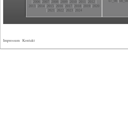
07_98
|
08_98
|
2006
|
2007
|
2008
|
2009
|
2010
|
2011
|
2012
|
2013
|
2014
|
2015
|
2016
|
2017
|
2018
|
2019
|
2020
|
2021
|
2022
|
2023
|
2024
Impressum
|
Kontakt