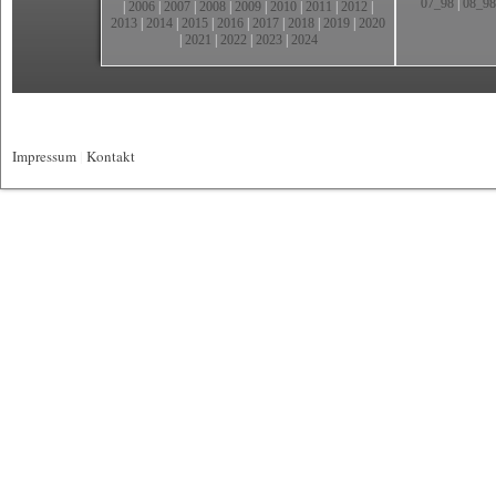
07_98
|
08_98
|
2006
|
2007
|
2008
|
2009
|
2010
|
2011
|
2012
|
2013
|
2014
|
2015
|
2016
|
2017
|
2018
|
2019
|
2020
|
2021
|
2022
|
2023
|
2024
Impressum
|
Kontakt