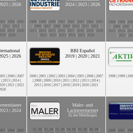
2025
|
2026
2024
|
2025
|
2026
003
|
2004
|
2005
1998
|
1999
|
2000
|
2001
|
2002
|
2003
|
2004
|
2005
1998
|
1999
|
200
0
|
2011
|
2012
|
|
2006
|
2007
|
2008
|
2009
|
2010
|
2011
|
2012
|
|
2006
|
2007
|
018
|
2019
|
2020
2013
|
2014
|
2015
|
2016
|
2017
|
2018
|
2019
|
2020
2013
|
2014
|
201
2025
|
2026
|
2021
|
2022
|
2023
|
2024
|
2025
|
2026
|
2021
|
20
ternational
BBI Español
2025
|
2026
2019
|
2020
|
2021
005
|
2006
|
2007
2000
|
2001
|
2002
|
2003
|
2004
|
2005
|
2006
|
2007
1998
|
1999
|
200
2
|
2013
|
2014
|
|
2008
|
2009
|
2010
|
2011
|
2012
|
2013
|
2014
|
020
|
2021
|
2022
2015
|
2016
|
2017
|
2018
|
2019
|
2020
|
2021
2026
emensianer
Maler- und
2023
|
2024
Lackierermeister
Zu den Mitteilungen
01_98
|
02_98
|
03_98
|
04_98
|
05_98
|
06_98
|
003
|
2004
|
2005
2000
|
2001
|
200