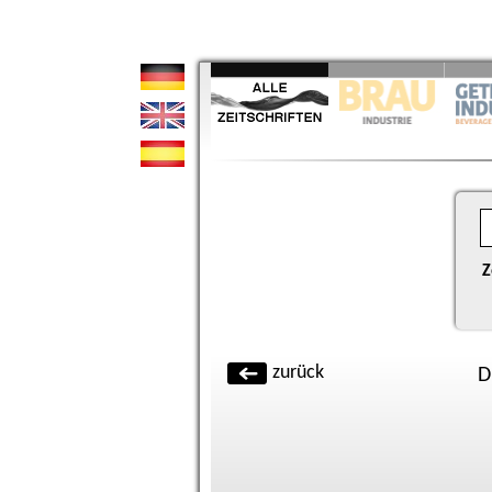
Z
zurück
D