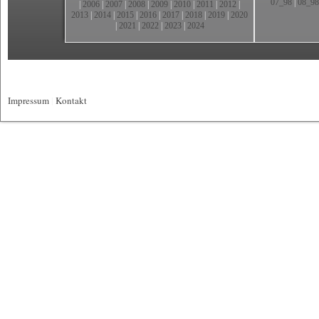
07_98
|
08_98
|
2006
|
2007
|
2008
|
2009
|
2010
|
2011
|
2012
|
2013
|
2014
|
2015
|
2016
|
2017
|
2018
|
2019
|
2020
|
2021
|
2022
|
2023
|
2024
Impressum
|
Kontakt