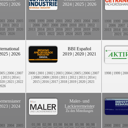
2025
|
2026
2024
|
2025
|
2026
003
|
2004
|
2005
1998
|
1999
|
2000
|
2001
|
2002
|
2003
|
2004
|
2005
1998
|
1999
|
200
0
|
2011
|
2012
|
|
2006
|
2007
|
2008
|
2009
|
2010
|
2011
|
2012
|
|
2006
|
2007
|
018
|
2019
|
2020
2013
|
2014
|
2015
|
2016
|
2017
|
2018
|
2019
|
2020
2013
|
2014
|
201
2025
|
2026
|
2021
|
2022
|
2023
|
2024
|
2025
|
2026
|
2021
|
20
ternational
BBI Español
2025
|
2026
2019
|
2020
|
2021
005
|
2006
|
2007
2000
|
2001
|
2002
|
2003
|
2004
|
2005
|
2006
|
2007
1998
|
1999
|
200
2
|
2013
|
2014
|
|
2008
|
2009
|
2010
|
2011
|
2012
|
2013
|
2014
|
020
|
2021
|
2022
2015
|
2016
|
2017
|
2018
|
2019
|
2020
|
2021
2026
emensianer
Maler- und
2023
|
2024
Lackierermeister
Zu den Mitteilungen
01_98
|
02_98
|
03_98
|
04_98
|
05_98
|
06_98
|
003
|
2004
|
2005
2000
|
2001
|
200