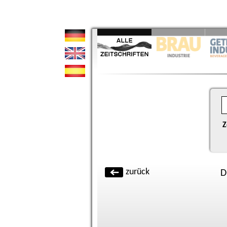
Z
zurück
D