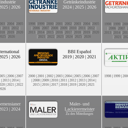
industrie
Getränkeindustrie
2025
|
2026
2024
|
2025
|
2026
003
|
2004
|
2005
1998
|
1999
|
2000
|
2001
|
2002
|
2003
|
2004
|
2005
1998
|
1999
|
200
0
|
2011
|
2012
|
|
2006
|
2007
|
2008
|
2009
|
2010
|
2011
|
2012
|
|
2006
|
2007
|
018
|
2019
|
2020
2013
|
2014
|
2015
|
2016
|
2017
|
2018
|
2019
|
2020
2013
|
2014
|
201
2025
|
2026
|
2021
|
2022
|
2023
|
2024
|
2025
|
2026
|
2021
|
20
ternational
BBI Español
2025
|
2026
2019
|
2020
|
2021
005
|
2006
|
2007
2000
|
2001
|
2002
|
2003
|
2004
|
2005
|
2006
|
2007
1998
|
1999
|
200
2
|
2013
|
2014
|
|
2008
|
2009
|
2010
|
2011
|
2012
|
2013
|
2014
|
020
|
2021
|
2022
2015
|
2016
|
2017
|
2018
|
2019
|
2020
|
2021
2026
emensianer
Maler- und
2023
|
2024
Lackierermeister
Zu den Mitteilungen