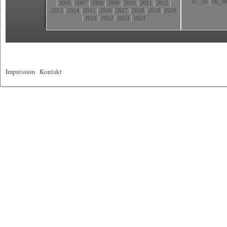
07_98
|
08_98
|
2006
|
2007
|
2008
|
2009
|
2010
|
2011
|
2012
|
2013
|
2014
|
2015
|
2016
|
2017
|
2018
|
2019
|
2020
|
2021
|
2022
|
2023
|
2024
Impressum
|
Kontakt