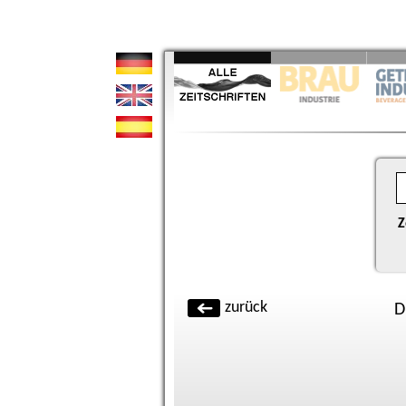
Z
zurück
D