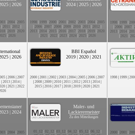
2025
|
2026
2024
|
2025
|
2026
003
|
2004
|
2005
1998
|
1999
|
2000
|
2001
|
2002
|
2003
|
2004
|
2005
1998
|
1999
|
200
0
|
2011
|
2012
|
|
2006
|
2007
|
2008
|
2009
|
2010
|
2011
|
2012
|
|
2006
|
2007
|
018
|
2019
|
2020
2013
|
2014
|
2015
|
2016
|
2017
|
2018
|
2019
|
2020
2013
|
2014
|
201
2025
|
2026
|
2021
|
2022
|
2023
|
2024
|
2025
|
2026
|
2021
|
20
ternational
BBI Español
2025
|
2026
2019
|
2020
|
2021
005
|
2006
|
2007
2000
|
2001
|
2002
|
2003
|
2004
|
2005
|
2006
|
2007
1998
|
1999
|
200
2
|
2013
|
2014
|
|
2008
|
2009
|
2010
|
2011
|
2012
|
2013
|
2014
|
020
|
2021
|
2022
2015
|
2016
|
2017
|
2018
|
2019
|
2020
|
2021
2026
emensianer
Maler- und
2023
|
2024
Lackierermeister
Zu den Mitteilungen
01_12
|
02_12
|
03_12
|
04_12
|
05_12
|
06_12
|
003
|
2004
|
2005
2000
|
2001
|
200