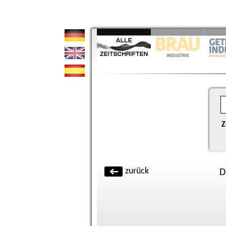
Z
zurück
D