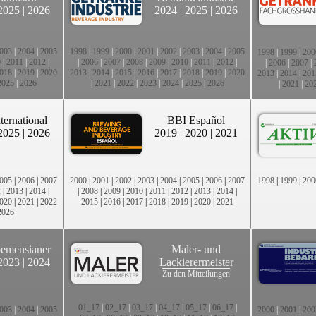
2025
|
2026
2024
|
2025
|
2026
003
|
2004
|
2005
1998
|
1999
|
2000
|
2001
|
2002
|
2003
|
2004
|
2005
1998
|
1999
|
200
0
|
2011
|
2012
|
|
2006
|
2007
|
2008
|
2009
|
2010
|
2011
|
2012
|
|
2006
|
2007
|
018
|
2019
|
2020
2013
|
2014
|
2015
|
2016
|
2017
|
2018
|
2019
|
2020
2013
|
2014
|
201
2025
|
2026
|
2021
|
2022
|
2023
|
2024
|
2025
|
2026
|
2021
|
20
ternational
BBI Español
2025
|
2026
2019
|
2020
|
2021
005
|
2006
|
2007
2000
|
2001
|
2002
|
2003
|
2004
|
2005
|
2006
|
2007
1998
|
1999
|
200
2
|
2013
|
2014
|
|
2008
|
2009
|
2010
|
2011
|
2012
|
2013
|
2014
|
020
|
2021
|
2022
2015
|
2016
|
2017
|
2018
|
2019
|
2020
|
2021
2026
emensianer
Maler- und
2023
|
2024
Lackierermeister
Zu den Mitteilungen
01_17
|
02_17
|
03_17
|
04_17
|
05_17
|
06_17
|
003
|
2004
|
2005
2000
|
2001
|
200