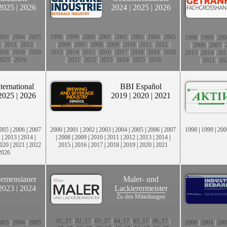
2025
|
2026
2024
|
2025
|
2026
003
|
2004
|
2005
1998
|
1999
|
2000
|
2001
|
2002
|
2003
|
2004
|
2005
1998
|
1999
|
200
0
|
2011
|
2012
|
|
2006
|
2007
|
2008
|
2009
|
2010
|
2011
|
2012
|
|
2006
|
2007
|
018
|
2019
|
2020
2013
|
2014
|
2015
|
2016
|
2017
|
2018
|
2019
|
2020
2013
|
2014
|
201
2025
|
2026
|
2021
|
2022
|
2023
|
2024
|
2025
|
2026
|
2021
|
20
ternational
BBI Español
2025
|
2026
2019
|
2020
|
2021
005
|
2006
|
2007
2000
|
2001
|
2002
|
2003
|
2004
|
2005
|
2006
|
2007
1998
|
1999
|
200
2
|
2013
|
2014
|
|
2008
|
2009
|
2010
|
2011
|
2012
|
2013
|
2014
|
020
|
2021
|
2022
2015
|
2016
|
2017
|
2018
|
2019
|
2020
|
2021
2026
emensianer
Maler- und
2023
|
2024
Lackierermeister
Zu den Mitteilungen
01_17
|
02_17
|
03_17
|
04_17
|
05_17
|
06_17
|
003
|
2004
|
2005
2000
|
2001
|
200