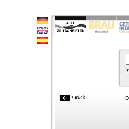
Z
zurück
D