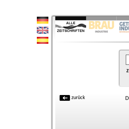
Z
zurück
D