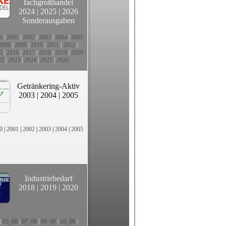
fachgroßhandel
2024
|
2025
|
2026
Sonderausgaben
0
|
2001
|
2002
|
2003
|
2004
|
2005
2008
|
2009
|
2010
|
2011
|
2012
|
5
|
2016
|
2017
|
2018
|
2019
|
2020
22
|
2023
|
2024
|
2025
|
2026
Getränkering-Aktiv
2003
|
2004
|
2005
0
|
2001
|
2002
|
2003
|
2004
|
2005
Industriebedarf
2018
|
2019
|
2020
|
05_08
|
07_08
|
09_08
|
10_08
|