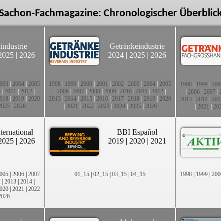
Sachon-Fachmagazine: Chronologischer Überblic
industrie
Getränkeindustrie
2025
|
2026
2024
|
2025
|
2026
003
|
2004
|
2005
1998
|
1999
|
2000
|
2001
|
2002
|
2003
|
2004
|
2005
1998
|
1999
|
200
0
|
2011
|
2012
|
|
2006
|
2007
|
2008
|
2009
|
2010
|
2011
|
2012
|
|
2006
|
2007
|
018
|
2019
|
2020
2013
|
2014
|
2015
|
2016
|
2017
|
2018
|
2019
|
2020
2013
|
2014
|
201
2025
|
2026
|
2021
|
2022
|
2023
|
2024
|
2025
|
2026
|
2021
|
20
ternational
BBI Español
2025
|
2026
2019
|
2020
|
2021
005
|
2006
|
2007
01_15
|
02_15
|
03_15
|
04_15
1998
|
1999
|
200
2
|
2013
|
2014
|
020
|
2021
|
2022
2026