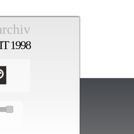
archiv
T 1998