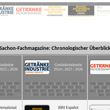
Sachon-Fachmagazine: Chronologischer Überblic
industrie
Getränkeindustrie
2025
|
2026
2024
|
2025
|
2026
003
|
2004
|
2005
1998
|
1999
|
2000
|
2001
|
2002
|
2003
|
2004
|
2005
1998
|
1999
|
200
0
|
2011
|
2012
|
|
2006
|
2007
|
2008
|
2009
|
2010
|
2011
|
2012
|
|
2006
|
2007
|
018
|
2019
|
2020
2013
|
2014
|
2015
|
2016
|
2017
|
2018
|
2019
|
2020
2013
|
2014
|
201
2025
|
2026
|
2021
|
2022
|
2023
|
2024
|
2025
|
2026
|
2021
|
20
ternational
BBI Español