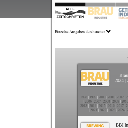
Einzelne Ausgaben durchsuchen
Brau
2024
|
1998
|
1999
|
2000
|
2001
|
2002
|
2
|
2006
|
2007
|
2008
|
2009
|
201
2013
|
2014
|
2015
|
2016
|
2017
|
2
|
2021
|
2022
|
2023
|
2024
|
BBI In