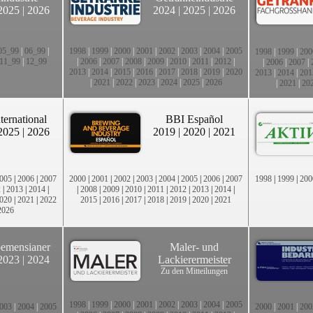
2025
|
2026
2024
|
2025
|
2026
05_99
|
06_99
|
1998
|
1999
|
2000
|
2001
|
2002
|
2003
|
2004
|
2005
1998
|
1999
|
200
11_99
|
12_99
|
2006
|
2007
|
2008
|
2009
|
2010
|
2011
|
2012
|
|
2006
|
2007
|
2013
|
2014
|
2015
|
2016
|
2017
|
2018
|
2019
|
2020
2013
|
2014
|
201
|
2021
|
2022
|
2023
|
2024
|
2025
|
2026
|
2021
|
20
ternational
BBI Español
2025
|
2026
2019
|
2020
|
2021
005
|
2006
|
2007
2000
|
2001
|
2002
|
2003
|
2004
|
2005
|
2006
|
2007
1998
|
1999
|
200
2
|
2013
|
2014
|
|
2008
|
2009
|
2010
|
2011
|
2012
|
2013
|
2014
|
020
|
2021
|
2022
2015
|
2016
|
2017
|
2018
|
2019
|
2020
|
2021
2026
emensianer
Maler- und
2023
|
2024
Lackierermeister
Zu den Mitteilungen
1998
|
1999
|
2000
|
2001
|
2002
|
2003
|
2004
|
2005
003
|
2004
|
2005
2000
|
2001
|
200