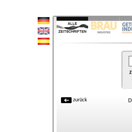
Z
zurück
D