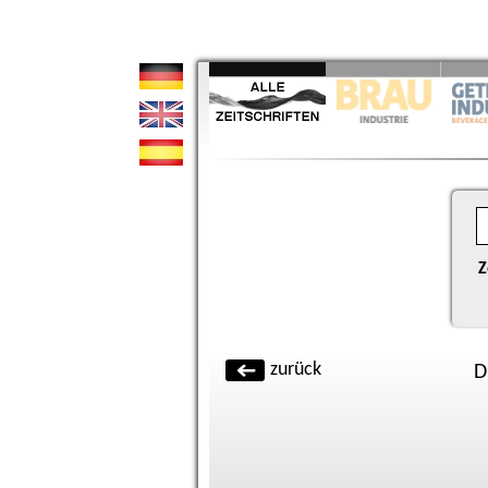
Z
zurück
D