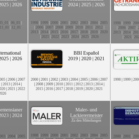
2025
|
2026
2024
|
2025
|
2026
05_01
|
06_01
|
1998
|
1999
|
2000
|
2001
|
2002
|
2003
|
2004
|
2005
1998
|
1999
|
200
11_01
|
12_01
|
2006
|
2007
|
2008
|
2009
|
2010
|
2011
|
2012
|
|
2006
|
2007
|
2013
|
2014
|
2015
|
2016
|
2017
|
2018
|
2019
|
2020
2013
|
2014
|
201
|
2021
|
2022
|
2023
|
2024
|
2025
|
2026
|
2021
|
20
ternational
BBI Español
2025
|
2026
2019
|
2020
|
2021
005
|
2006
|
2007
2000
|
2001
|
2002
|
2003
|
2004
|
2005
|
2006
|
2007
1998
|
1999
|
200
2
|
2013
|
2014
|
|
2008
|
2009
|
2010
|
2011
|
2012
|
2013
|
2014
|
020
|
2021
|
2022
2015
|
2016
|
2017
|
2018
|
2019
|
2020
|
2021
2026
emensianer
Maler- und
2023
|
2024
Lackierermeister
Zu den Mitteilungen
1998
|
1999
|
2000
|
2001
|
2002
|
2003
|
2004
|
2005
003
|
2004
|
2005
2000
|
2001
|
200