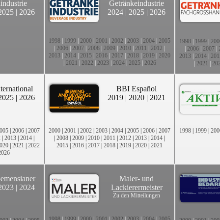
industrie
Getränkeindustrie
2025
|
2026
2024
|
2025
|
2026
1998
|
1999
|
2000
|
2001
|
2002
|
2003
|
2004
|
2005
1998
|
1999
|
200
|
2006
|
2007
|
2008
|
2009
|
2010
|
2011
|
2012
|
|
2006
|
2007
|
2013
|
2014
|
2015
|
2016
|
2017
|
2018
|
2019
|
2020
2013
|
2014
|
201
|
2021
|
2022
|
2023
|
2024
|
2025
|
2026
|
2021
|
20
ternational
BBI Español
2025
|
2026
2019
|
2020
|
2021
005
|
2006
|
2007
2000
|
2001
|
2002
|
2003
|
2004
|
2005
|
2006
|
2007
1998
|
1999
|
200
2
|
2013
|
2014
|
|
2008
|
2009
|
2010
|
2011
|
2012
|
2013
|
2014
|
020
|
2021
|
2022
2015
|
2016
|
2017
|
2018
|
2019
|
2020
|
2021
2026
emensianer
Maler- und
2023
|
2024
Lackierermeister
Zu den Mitteilungen
1998
|
1999
|
2000
|
2001
|
2002
|
2003
|
2004
|
2005