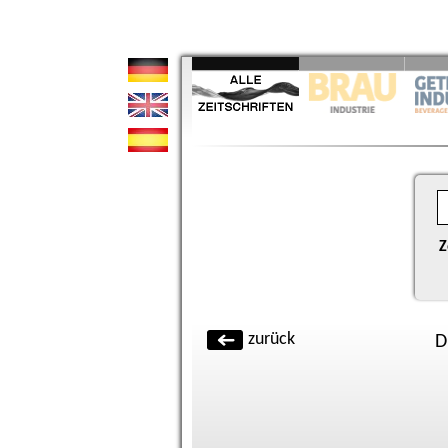
Z
zurück
D