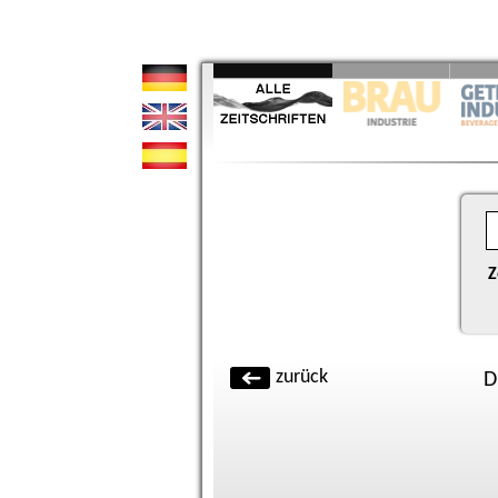
Z
zurück
D