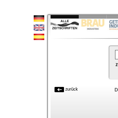
Z
zurück
D