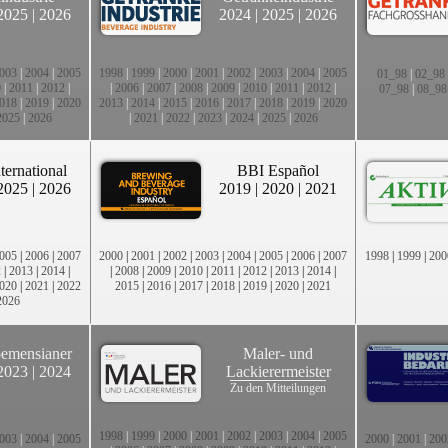
2025
|
2026
2024
|
2025
|
2026
003
|
2004
|
2005
1998
|
1999
|
2000
|
2001
|
2002
|
2003
|
2004
|
2005
01_98
|
02_98
0
|
2011
|
2012
|
|
2006
|
2007
|
2008
|
2009
|
2010
|
2011
|
2012
|
07_98
|
08_98
018
|
2019
|
2020
2013
|
2014
|
2015
|
2016
|
2017
|
2018
|
2019
|
2020
2025
|
2026
|
2021
|
2022
|
2023
|
2024
|
2025
|
2026
ternational
BBI Español
2025
|
2026
2019
|
2020
|
2021
005
|
2006
|
2007
2000
|
2001
|
2002
|
2003
|
2004
|
2005
|
2006
|
2007
1998
|
1999
|
200
2
|
2013
|
2014
|
|
2008
|
2009
|
2010
|
2011
|
2012
|
2013
|
2014
|
020
|
2021
|
2022
2015
|
2016
|
2017
|
2018
|
2019
|
2020
|
2021
2026
emensianer
Maler- und
2023
|
2024
Lackierermeister
Zu den Mitteilungen
1998
|
1999
|
2000
|
2001
|
2002
|
2003
|
2004
|
2005
003
|
2004
|
2005
2000
|
2001
|
200