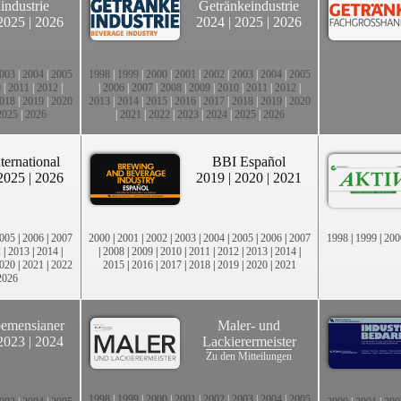
industrie
Getränkeindustrie
2025
|
2026
2024
|
2025
|
2026
003
|
2004
|
2005
1998
|
1999
|
2000
|
2001
|
2002
|
2003
|
2004
|
2005
0
|
2011
|
2012
|
|
2006
|
2007
|
2008
|
2009
|
2010
|
2011
|
2012
|
018
|
2019
|
2020
2013
|
2014
|
2015
|
2016
|
2017
|
2018
|
2019
|
2020
2025
|
2026
|
2021
|
2022
|
2023
|
2024
|
2025
|
2026
ternational
BBI Español
2025
|
2026
2019
|
2020
|
2021
005
|
2006
|
2007
2000
|
2001
|
2002
|
2003
|
2004
|
2005
|
2006
|
2007
1998
|
1999
|
200
2
|
2013
|
2014
|
|
2008
|
2009
|
2010
|
2011
|
2012
|
2013
|
2014
|
020
|
2021
|
2022
2015
|
2016
|
2017
|
2018
|
2019
|
2020
|
2021
2026
emensianer
Maler- und
2023
|
2024
Lackierermeister
Zu den Mitteilungen
1998
|
1999
|
2000
|
2001
|
2002
|
2003
|
2004
|
2005