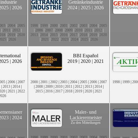
industrie
Getränkeindustrie
2025
|
2026
2024
|
2025
|
2026
003
|
2004
|
2005
1998
|
1999
|
2000
|
2001
|
2002
|
2003
|
2004
|
2005
0
|
2011
|
2012
|
|
2006
|
2007
|
2008
|
2009
|
2010
|
2011
|
2012
|
018
|
2019
|
2020
2013
|
2014
|
2015
|
2016
|
2017
|
2018
|
2019
|
2020
2025
|
2026
|
2021
|
2022
|
2023
|
2024
|
2025
|
2026
ternational
BBI Español
2025
|
2026
2019
|
2020
|
2021
005
|
2006
|
2007
2000
|
2001
|
2002
|
2003
|
2004
|
2005
|
2006
|
2007
1998
|
1999
|
200
2
|
2013
|
2014
|
|
2008
|
2009
|
2010
|
2011
|
2012
|
2013
|
2014
|
020
|
2021
|
2022
2015
|
2016
|
2017
|
2018
|
2019
|
2020
|
2021
2026
emensianer
Maler- und
2023
|
2024
Lackierermeister
Zu den Mitteilungen
1998
|
1999
|
2000
|
2001
|
2002
|
2003
|
2004
|
2005