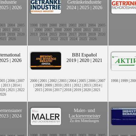
industrie
Getränkeindustrie
2025
|
2026
2024
|
2025
|
2026
003
|
2004
|
2005
1998
|
1999
|
2000
|
2001
|
2002
|
2003
|
2004
|
2005
0
|
2011
|
2012
|
|
2006
|
2007
|
2008
|
2009
|
2010
|
2011
|
2012
|
018
|
2019
|
2020
2013
|
2014
|
2015
|
2016
|
2017
|
2018
|
2019
|
2020
2025
|
2026
|
2021
|
2022
|
2023
|
2024
|
2025
|
2026
ternational
BBI Español
2025
|
2026
2019
|
2020
|
2021
005
|
2006
|
2007
2000
|
2001
|
2002
|
2003
|
2004
|
2005
|
2006
|
2007
1998
|
1999
|
200
2
|
2013
|
2014
|
|
2008
|
2009
|
2010
|
2011
|
2012
|
2013
|
2014
|
020
|
2021
|
2022
2015
|
2016
|
2017
|
2018
|
2019
|
2020
|
2021
2026
emensianer
Maler- und
2023
|
2024
Lackierermeister
Zu den Mitteilungen
1998
|
1999
|
2000
|
2001
|
2002
|
2003
|
2004
|
2005