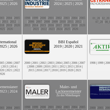
2025
|
2026
2024
|
2025
|
2026
003
|
2004
|
2005
1998
|
1999
|
2000
|
2001
|
2002
|
2003
|
2004
|
2005
01_20
|
02_20
0
|
2011
|
2012
|
|
2006
|
2007
|
2008
|
2009
|
2010
|
2011
|
2012
|
07_20
|
08_
018
|
2019
|
2020
2013
|
2014
|
2015
|
2016
|
2017
|
2018
|
2019
|
2020
2025
|
2026
|
2021
|
2022
|
2023
|
2024
|
2025
|
2026
ternational
BBI Español
2025
|
2026
2019
|
2020
|
2021
005
|
2006
|
2007
2000
|
2001
|
2002
|
2003
|
2004
|
2005
|
2006
|
2007
1998
|
1999
|
200
2
|
2013
|
2014
|
|
2008
|
2009
|
2010
|
2011
|
2012
|
2013
|
2014
|
020
|
2021
|
2022
2015
|
2016
|
2017
|
2018
|
2019
|
2020
|
2021
2026
emensianer
Maler- und
2023
|
2024
Lackierermeister
Zu den Mitteilungen
1998
|
1999
|
2000
|
2001
|
2002
|
2003
|
2004
|
2005
003
|
2004
|
2005
2000
|
2001
|
200