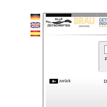
Z
zurück
D