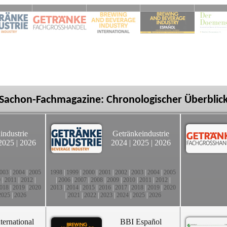
Sachon-Fachmagazine: Chronologischer Überblic
industrie
Getränkeindustrie
2025
|
2026
2024
|
2025
|
2026
003
|
2004
|
2005
1998
|
1999
|
2000
|
2001
|
2002
|
2003
|
2004
|
2005
0
|
2011
|
2012
|
|
2006
|
2007
|
2008
|
2009
|
2010
|
2011
|
2012
|
018
|
2019
|
2020
2013
|
2014
|
2015
|
2016
|
2017
|
2018
|
2019
|
2020
2025
|
2026
|
2021
|
2022
|
2023
|
2024
|
2025
|
2026
ternational
BBI Español