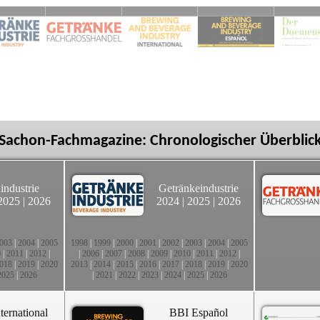
Sachon-Fachmagazine: Chronologischer Überblic
industrie
Getränkeindustrie
2025
|
2026
2024
|
2025
|
2026
003
|
2004
|
2005
1998
|
1999
|
2000
|
2001
|
2002
|
2003
|
2004
|
2005
0
|
2011
|
2012
|
|
2006
|
2007
|
2008
|
2009
|
2010
|
2011
|
2012
|
018
|
2019
|
2020
2013
|
2014
|
2015
|
2016
|
2017
|
2018
|
2019
|
2020
2025
|
2026
|
2021
|
2022
|
2023
|
2024
|
2025
|
2026
ternational
BBI Español