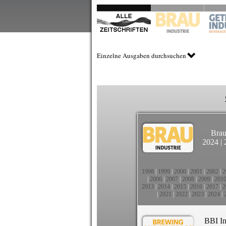
Einzelne Ausgaben durchsuchen
Brau
2024
|
1998
|
1999
|
2000
|
2001
|
2002
|
2
|
2006
|
2007
|
2008
|
2009
|
201
2013
|
2014
|
2015
|
2016
|
2017
|
2
|
2021
|
2022
|
2023
|
2024
|
BBI In