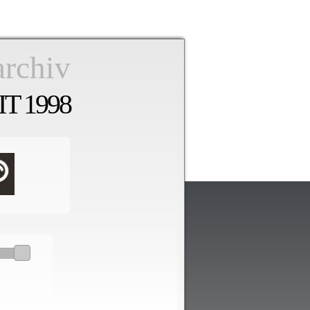
archiv
T 1998