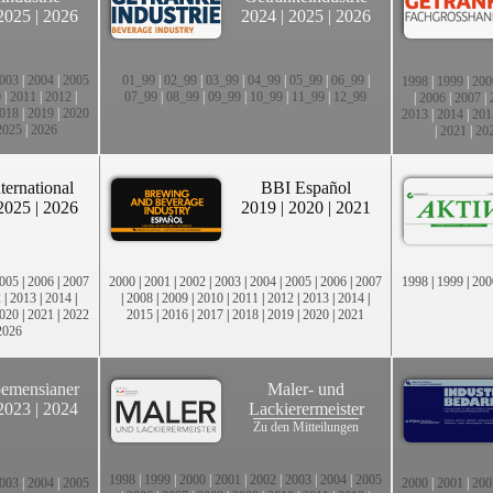
2025
|
2026
2024
|
2025
|
2026
003
|
2004
|
2005
01_99
|
02_99
|
03_99
|
04_99
|
05_99
|
06_99
|
1998
|
1999
|
200
0
|
2011
|
2012
|
07_99
|
08_99
|
09_99
|
10_99
|
11_99
|
12_99
|
2006
|
2007
|
018
|
2019
|
2020
2013
|
2014
|
201
2025
|
2026
|
2021
|
20
ternational
BBI Español
2025
|
2026
2019
|
2020
|
2021
005
|
2006
|
2007
2000
|
2001
|
2002
|
2003
|
2004
|
2005
|
2006
|
2007
1998
|
1999
|
200
2
|
2013
|
2014
|
|
2008
|
2009
|
2010
|
2011
|
2012
|
2013
|
2014
|
020
|
2021
|
2022
2015
|
2016
|
2017
|
2018
|
2019
|
2020
|
2021
2026
emensianer
Maler- und
2023
|
2024
Lackierermeister
Zu den Mitteilungen
1998
|
1999
|
2000
|
2001
|
2002
|
2003
|
2004
|
2005
003
|
2004
|
2005
2000
|
2001
|
200