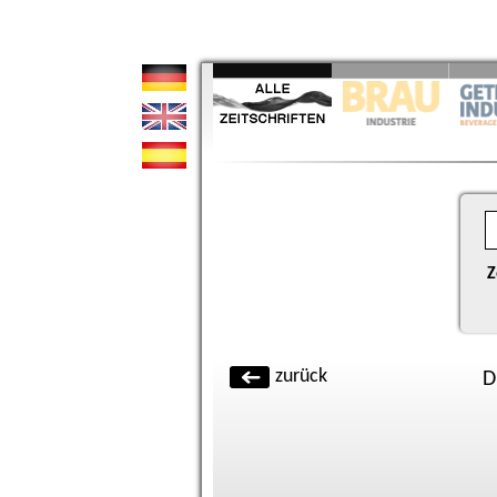
Z
zurück
D