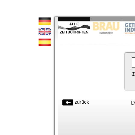
Z
zurück
D