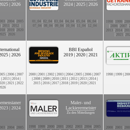
2025
|
2026
2024
|
2025
|
2026
003
|
2004
|
2005
01_04
|
02_04
|
03_04
|
04_04
|
05_04
|
06_04
|
1998
|
1999
|
200
0
|
2011
|
2012
|
07_04
|
08_04
|
09_04
|
10_04
|
11_04
|
12_04
|
2006
|
2007
|
018
|
2019
|
2020
2013
|
2014
|
201
2025
|
2026
|
2021
|
20
ternational
BBI Español
2025
|
2026
2019
|
2020
|
2021
005
|
2006
|
2007
2000
|
2001
|
2002
|
2003
|
2004
|
2005
|
2006
|
2007
1998
|
1999
|
200
2
|
2013
|
2014
|
|
2008
|
2009
|
2010
|
2011
|
2012
|
2013
|
2014
|
020
|
2021
|
2022
2015
|
2016
|
2017
|
2018
|
2019
|
2020
|
2021
2026
emensianer
Maler- und
2023
|
2024
Lackierermeister
Zu den Mitteilungen
1998
|
1999
|
2000
|
2001
|
2002
|
2003
|
2004
|
2005
003
|
2004
|
2005
2000
|
2001
|
200