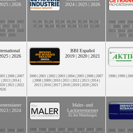
2025
|
2026
2024
|
2025
|
2026
003
|
2004
|
2005
01_04
|
02_04
|
03_04
|
04_04
|
05_04
|
06_04
|
1998
|
1999
|
200
0
|
2011
|
2012
|
07_04
|
08_04
|
09_04
|
10_04
|
11_04
|
12_04
|
2006
|
2007
|
018
|
2019
|
2020
2013
|
2014
|
201
2025
|
2026
|
2021
|
20
ternational
BBI Español
2025
|
2026
2019
|
2020
|
2021
005
|
2006
|
2007
2000
|
2001
|
2002
|
2003
|
2004
|
2005
|
2006
|
2007
1998
|
1999
|
200
2
|
2013
|
2014
|
|
2008
|
2009
|
2010
|
2011
|
2012
|
2013
|
2014
|
020
|
2021
|
2022
2015
|
2016
|
2017
|
2018
|
2019
|
2020
|
2021
2026
emensianer
Maler- und
2023
|
2024
Lackierermeister
Zu den Mitteilungen
1998
|
1999
|
2000
|
2001
|
2002
|
2003
|
2004
|
2005
003
|
2004
|
2005
2000
|
2001
|
200