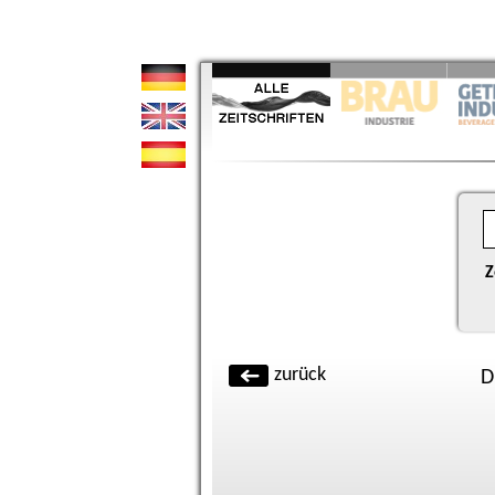
Z
zurück
D