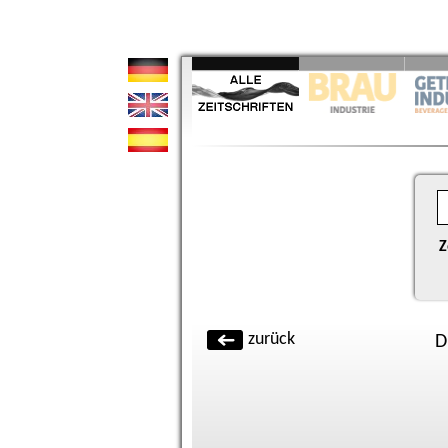
Z
zurück
D