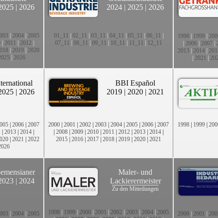
2025
|
2026
2024
|
2025
|
2026
003
|
2004
|
2005
01_11
|
02_11
|
03_11
|
04_11
|
05_11
|
06_11
|
1998
|
1999
|
200
0
|
2011
|
2012
|
07_11
|
08_11
|
09_11
|
10_11
|
11_11
|
12_11
|
2006
|
2007
|
018
|
2019
|
2020
2013
|
2014
|
201
2025
|
2026
|
2021
|
20
ternational
BBI Español
2025
|
2026
2019
|
2020
|
2021
005
|
2006
|
2007
2000
|
2001
|
2002
|
2003
|
2004
|
2005
|
2006
|
2007
1998
|
1999
|
200
2
|
2013
|
2014
|
|
2008
|
2009
|
2010
|
2011
|
2012
|
2013
|
2014
|
020
|
2021
|
2022
2015
|
2016
|
2017
|
2018
|
2019
|
2020
|
2021
2026
emensianer
Maler- und
2023
|
2024
Lackierermeister
Zu den Mitteilungen
1998
|
1999
|
2000
|
2001
|
2002
|
2003
|
2004
|
2005
003
|
2004
|
2005
2000
|
2001
|
200