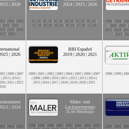
2025
|
2026
2024
|
2025
|
2026
003
|
2004
|
2005
01_18
|
02_18
|
03_18
|
04_18
|
05_18
|
06_18
|
1998
|
1999
|
200
0
|
2011
|
2012
|
07_18
|
08_18
|
09_18
|
10_18
|
11_18
|
12_18
|
2006
|
2007
|
018
|
2019
|
2020
2013
|
2014
|
201
2025
|
2026
|
2021
|
20
ternational
BBI Español
2025
|
2026
2019
|
2020
|
2021
005
|
2006
|
2007
2000
|
2001
|
2002
|
2003
|
2004
|
2005
|
2006
|
2007
1998
|
1999
|
200
2
|
2013
|
2014
|
|
2008
|
2009
|
2010
|
2011
|
2012
|
2013
|
2014
|
020
|
2021
|
2022
2015
|
2016
|
2017
|
2018
|
2019
|
2020
|
2021
2026
emensianer
Maler- und
2023
|
2024
Lackierermeister
Zu den Mitteilungen
1998
|
1999
|
2000
|
2001
|
2002
|
2003
|
2004
|
2005
003
|
2004
|
2005
2000
|
2001
|
200