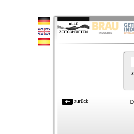
Z
zurück
D