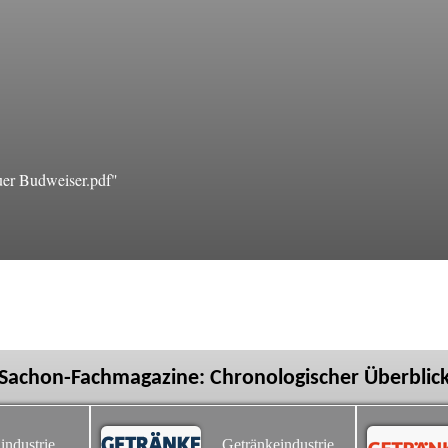
uer Budweiser.pdf"
Sachon-Fachmagazine: Chronologischer Überblic
industrie
Getränkeindustrie