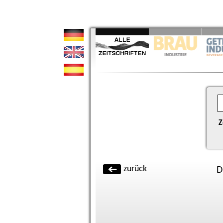
Z
zurück
D