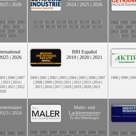
2025
|
2026
2024
|
2025
|
2026
003
|
2004
|
2005
01_19
|
02_19
|
03_19
|
04_19
|
05_19
|
06_19
|
1998
|
1999
|
200
0
|
2011
|
2012
|
07_19
|
08_19
|
09_19
|
10_19
|
11_19
|
12_19
|
2006
|
2007
|
018
|
2019
|
2020
2013
|
2014
|
201
2025
|
2026
|
2021
|
20
ternational
BBI Español
2025
|
2026
2019
|
2020
|
2021
005
|
2006
|
2007
2000
|
2001
|
2002
|
2003
|
2004
|
2005
|
2006
|
2007
1998
|
1999
|
200
2
|
2013
|
2014
|
|
2008
|
2009
|
2010
|
2011
|
2012
|
2013
|
2014
|
020
|
2021
|
2022
2015
|
2016
|
2017
|
2018
|
2019
|
2020
|
2021
2026
emensianer
Maler- und
2023
|
2024
Lackierermeister
Zu den Mitteilungen
1998
|
1999
|
2000
|
2001
|
2002
|
2003
|
2004
|
2005
003
|
2004
|
2005
2000
|
2001
|
200