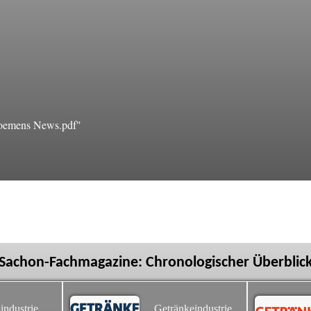
oemens News.pdf"
Sachon-Fachmagazine: Chronologischer Überblic
industrie
Getränkeindustrie