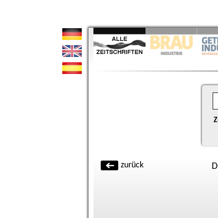
Z
zurück
D