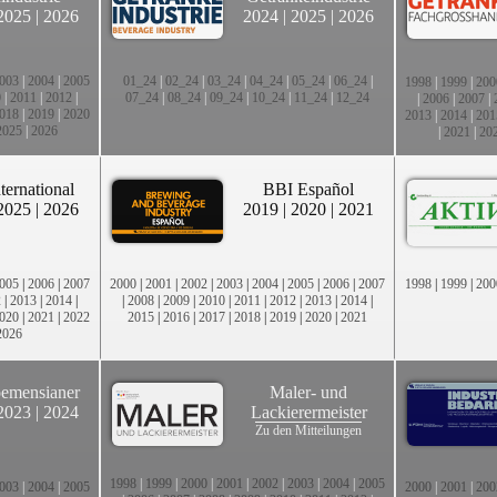
2025
|
2026
2024
|
2025
|
2026
003
|
2004
|
2005
01_24
|
02_24
|
03_24
|
04_24
|
05_24
|
06_24
|
1998
|
1999
|
200
0
|
2011
|
2012
|
07_24
|
08_24
|
09_24
|
10_24
|
11_24
|
12_24
|
2006
|
2007
|
018
|
2019
|
2020
2013
|
2014
|
201
2025
|
2026
|
2021
|
20
ternational
BBI Español
2025
|
2026
2019
|
2020
|
2021
005
|
2006
|
2007
2000
|
2001
|
2002
|
2003
|
2004
|
2005
|
2006
|
2007
1998
|
1999
|
200
2
|
2013
|
2014
|
|
2008
|
2009
|
2010
|
2011
|
2012
|
2013
|
2014
|
020
|
2021
|
2022
2015
|
2016
|
2017
|
2018
|
2019
|
2020
|
2021
2026
emensianer
Maler- und
2023
|
2024
Lackierermeister
Zu den Mitteilungen
1998
|
1999
|
2000
|
2001
|
2002
|
2003
|
2004
|
2005
003
|
2004
|
2005
2000
|
2001
|
200