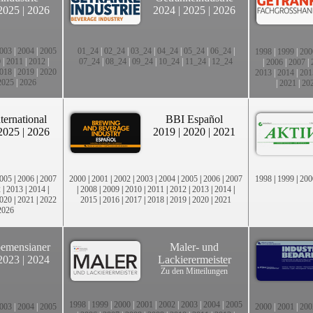
2025
|
2026
2024
|
2025
|
2026
003
|
2004
|
2005
01_24
|
02_24
|
03_24
|
04_24
|
05_24
|
06_24
|
1998
|
1999
|
200
0
|
2011
|
2012
|
07_24
|
08_24
|
09_24
|
10_24
|
11_24
|
12_24
|
2006
|
2007
|
018
|
2019
|
2020
2013
|
2014
|
201
2025
|
2026
|
2021
|
20
ternational
BBI Español
2025
|
2026
2019
|
2020
|
2021
005
|
2006
|
2007
2000
|
2001
|
2002
|
2003
|
2004
|
2005
|
2006
|
2007
1998
|
1999
|
200
2
|
2013
|
2014
|
|
2008
|
2009
|
2010
|
2011
|
2012
|
2013
|
2014
|
020
|
2021
|
2022
2015
|
2016
|
2017
|
2018
|
2019
|
2020
|
2021
2026
emensianer
Maler- und
2023
|
2024
Lackierermeister
Zu den Mitteilungen
1998
|
1999
|
2000
|
2001
|
2002
|
2003
|
2004
|
2005
003
|
2004
|
2005
2000
|
2001
|
200