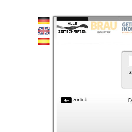
Z
zurück
D