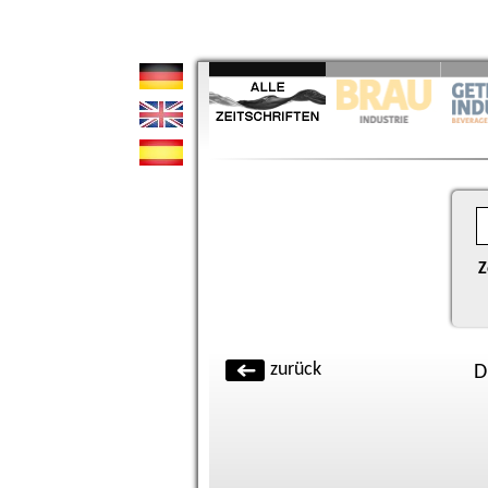
Z
zurück
D