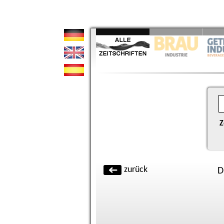
Z
zurück
D