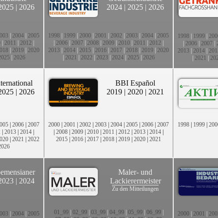
2025
|
2026
2024
|
2025
|
2026
003
|
2004
|
2005
1998
|
1999
|
2000
|
2001
|
2002
|
2003
|
2004
|
2005
1998
|
1999
|
200
0
|
2011
|
2012
|
|
2006
|
2007
|
2008
|
2009
|
2010
|
2011
|
2012
|
|
2006
|
2007
|
018
|
2019
|
2020
2013
|
2014
|
2015
|
2016
|
2017
|
2018
|
2019
|
2020
2013
|
2014
|
201
2025
|
2026
|
2021
|
2022
|
2023
|
2024
|
2025
|
2026
|
2021
|
20
ternational
BBI Español
2025
|
2026
2019
|
2020
|
2021
005
|
2006
|
2007
2000
|
2001
|
2002
|
2003
|
2004
|
2005
|
2006
|
2007
1998
|
1999
|
200
2
|
2013
|
2014
|
|
2008
|
2009
|
2010
|
2011
|
2012
|
2013
|
2014
|
020
|
2021
|
2022
2015
|
2016
|
2017
|
2018
|
2019
|
2020
|
2021
2026
emensianer
Maler- und
2023
|
2024
Lackierermeister
Zu den Mitteilungen
01_99
|
02_99
|
03_99
|
04_99
|
05_99
|
06_99
|
003
|
2004
|
2005
2000
|
2001
|
200