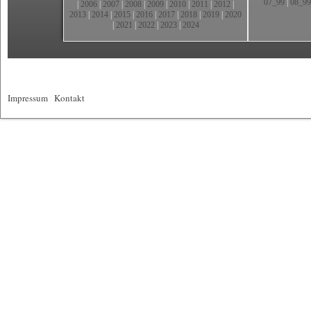
07_99
|
08_99
|
2006
|
2007
|
2008
|
2009
|
2010
|
2011
|
2012
|
2013
|
2014
|
2015
|
2016
|
2017
|
2018
|
2019
|
2020
|
2021
|
2022
|
2023
|
2024
Impressum
|
Kontakt