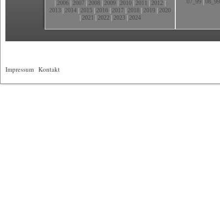
07_99
|
08_99
|
2006
|
2007
|
2008
|
2009
|
2010
|
2011
|
2012
|
2013
|
2014
|
2015
|
2016
|
2017
|
2018
|
2019
|
2020
|
2021
|
2022
|
2023
|
2024
Impressum
|
Kontakt