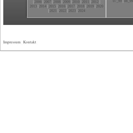
07_99
|
08_99
|
2006
|
2007
|
2008
|
2009
|
2010
|
2011
|
2012
|
2013
|
2014
|
2015
|
2016
|
2017
|
2018
|
2019
|
2020
|
2021
|
2022
|
2023
|
2024
Impressum
|
Kontakt