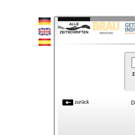
Z
zurück
D