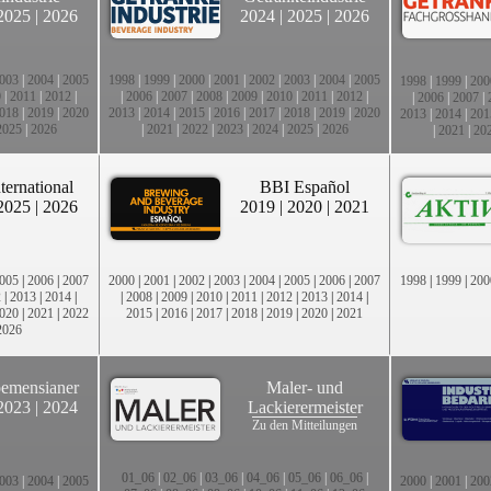
2025
|
2026
2024
|
2025
|
2026
003
|
2004
|
2005
1998
|
1999
|
2000
|
2001
|
2002
|
2003
|
2004
|
2005
1998
|
1999
|
200
0
|
2011
|
2012
|
|
2006
|
2007
|
2008
|
2009
|
2010
|
2011
|
2012
|
|
2006
|
2007
|
018
|
2019
|
2020
2013
|
2014
|
2015
|
2016
|
2017
|
2018
|
2019
|
2020
2013
|
2014
|
201
2025
|
2026
|
2021
|
2022
|
2023
|
2024
|
2025
|
2026
|
2021
|
20
ternational
BBI Español
2025
|
2026
2019
|
2020
|
2021
005
|
2006
|
2007
2000
|
2001
|
2002
|
2003
|
2004
|
2005
|
2006
|
2007
1998
|
1999
|
200
2
|
2013
|
2014
|
|
2008
|
2009
|
2010
|
2011
|
2012
|
2013
|
2014
|
020
|
2021
|
2022
2015
|
2016
|
2017
|
2018
|
2019
|
2020
|
2021
2026
emensianer
Maler- und
2023
|
2024
Lackierermeister
Zu den Mitteilungen
01_06
|
02_06
|
03_06
|
04_06
|
05_06
|
06_06
|
003
|
2004
|
2005
2000
|
2001
|
200