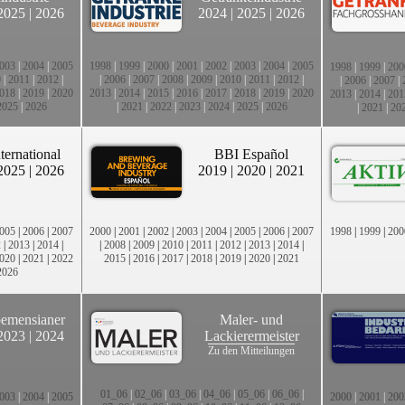
2025
|
2026
2024
|
2025
|
2026
003
|
2004
|
2005
1998
|
1999
|
2000
|
2001
|
2002
|
2003
|
2004
|
2005
1998
|
1999
|
200
0
|
2011
|
2012
|
|
2006
|
2007
|
2008
|
2009
|
2010
|
2011
|
2012
|
|
2006
|
2007
|
018
|
2019
|
2020
2013
|
2014
|
2015
|
2016
|
2017
|
2018
|
2019
|
2020
2013
|
2014
|
201
2025
|
2026
|
2021
|
2022
|
2023
|
2024
|
2025
|
2026
|
2021
|
20
ternational
BBI Español
2025
|
2026
2019
|
2020
|
2021
005
|
2006
|
2007
2000
|
2001
|
2002
|
2003
|
2004
|
2005
|
2006
|
2007
1998
|
1999
|
200
2
|
2013
|
2014
|
|
2008
|
2009
|
2010
|
2011
|
2012
|
2013
|
2014
|
020
|
2021
|
2022
2015
|
2016
|
2017
|
2018
|
2019
|
2020
|
2021
2026
emensianer
Maler- und
2023
|
2024
Lackierermeister
Zu den Mitteilungen
01_06
|
02_06
|
03_06
|
04_06
|
05_06
|
06_06
|
003
|
2004
|
2005
2000
|
2001
|
200