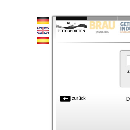
Z
zurück
D