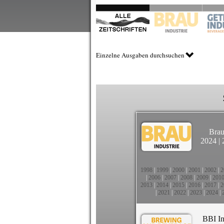
Einzelne Ausgaben durchsuchen
Brau
2024
|
1998
|
1999
|
2000
|
2001
|
2002
|
2
|
2006
|
2007
|
2008
|
2009
|
201
2013
|
2014
|
2015
|
2016
|
2017
|
2
|
2021
|
2022
|
2023
|
2024
|
BBI In