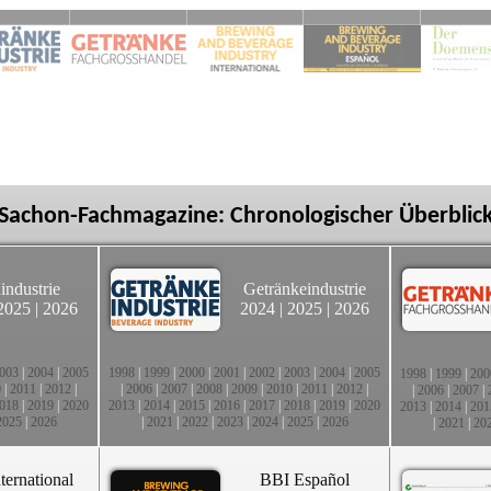
Sachon-Fachmagazine: Chronologischer Überblic
industrie
Getränkeindustrie
2025
|
2026
2024
|
2025
|
2026
003
|
2004
|
2005
1998
|
1999
|
2000
|
2001
|
2002
|
2003
|
2004
|
2005
1998
|
1999
|
200
0
|
2011
|
2012
|
|
2006
|
2007
|
2008
|
2009
|
2010
|
2011
|
2012
|
|
2006
|
2007
|
018
|
2019
|
2020
2013
|
2014
|
2015
|
2016
|
2017
|
2018
|
2019
|
2020
2013
|
2014
|
201
2025
|
2026
|
2021
|
2022
|
2023
|
2024
|
2025
|
2026
|
2021
|
20
ternational
BBI Español