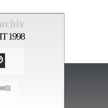
archiv
T 1998