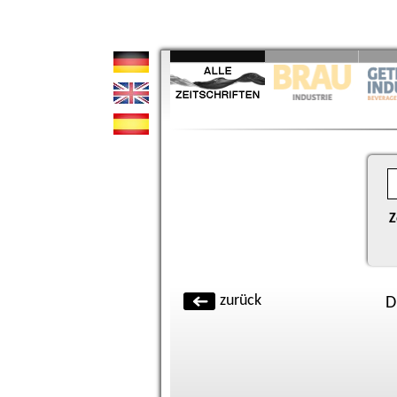
Z
zurück
D