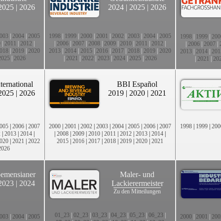
2025
|
2026
2024
|
2025
|
2026
003
|
2004
|
2005
1998
|
1999
|
2000
|
2001
|
2002
|
2003
|
2004
|
2005
1998
|
1999
|
200
0
|
2011
|
2012
|
|
2006
|
2007
|
2008
|
2009
|
2010
|
2011
|
2012
|
|
2006
|
2007
|
018
|
2019
|
2020
2013
|
2014
|
2015
|
2016
|
2017
|
2018
|
2019
|
2020
2013
|
2014
|
201
2025
|
2026
|
2021
|
2022
|
2023
|
2024
|
2025
|
2026
|
2021
|
20
ternational
BBI Español
2025
|
2026
2019
|
2020
|
2021
005
|
2006
|
2007
2000
|
2001
|
2002
|
2003
|
2004
|
2005
|
2006
|
2007
1998
|
1999
|
200
2
|
2013
|
2014
|
|
2008
|
2009
|
2010
|
2011
|
2012
|
2013
|
2014
|
020
|
2021
|
2022
2015
|
2016
|
2017
|
2018
|
2019
|
2020
|
2021
2026
emensianer
Maler- und
2023
|
2024
Lackierermeister
Zu den Mitteilungen
01_23
|
02_23
|
03_23
|
04_23
|
05_23
|
06_23
|
003
|
2004
|
2005
2000
|
2001
|
200