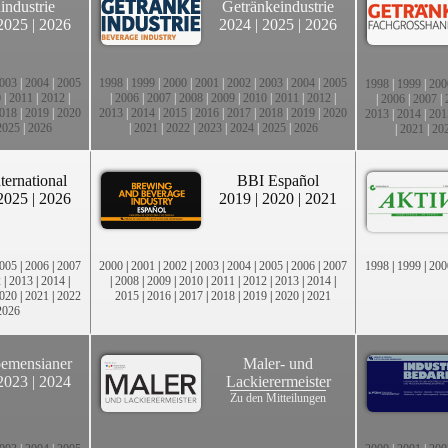
industrie
Getränkeindustrie
2025
|
2026
2024
|
2025
|
2026
003
|
2004
|
2005
1998
|
1999
|
2000
|
2001
|
2002
|
2003
|
2004
|
2005
1998
|
1999
|
200
0
|
2011
|
2012
|
|
2006
|
2007
|
2008
|
2009
|
2010
|
2011
|
2012
|
|
2006
|
2007
|
018
|
2019
|
2020
2013
|
2014
|
2015
|
2016
|
2017
|
2018
|
2019
|
2020
2013
|
2014
|
201
2025
|
2026
|
2021
|
2022
|
2023
|
2024
|
2025
|
2026
|
2021
|
20
ternational
BBI Español
2025
|
2026
2019
|
2020
|
2021
005
|
2006
|
2007
2000
|
2001
|
2002
|
2003
|
2004
|
2005
|
2006
|
2007
1998
|
1999
|
200
2
|
2013
|
2014
|
|
2008
|
2009
|
2010
|
2011
|
2012
|
2013
|
2014
|
020
|
2021
|
2022
2015
|
2016
|
2017
|
2018
|
2019
|
2020
|
2021
2026
emensianer
Maler- und
2023
|
2024
Lackierermeister
Zu den Mitteilungen