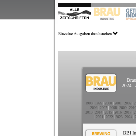
Einzelne Ausgaben durchsuchen
Brau
2024
|
1998
|
1999
|
2000
|
2001
|
2002
|
2
|
2006
|
2007
|
2008
|
2009
|
201
2013
|
2014
|
2015
|
2016
|
2017
|
2
|
2021
|
2022
|
2023
|
2024
|
BBI In