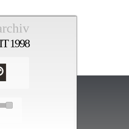
archiv
T 1998