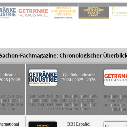
Sachon-Fachmagazine: Chronologischer Überblic
industrie
Getränkeindustrie
2025
|
2026
2024
|
2025
|
2026
003
|
2004
|
2005
1998
|
1999
|
2000
|
2001
|
2002
|
2003
|
2004
|
2005
1998
|
1999
|
200
0
|
2011
|
2012
|
|
2006
|
2007
|
2008
|
2009
|
2010
|
2011
|
2012
|
|
2006
|
2007
|
018
|
2019
|
2020
2013
|
2014
|
2015
|
2016
|
2017
|
2018
|
2019
|
2020
2013
|
2014
|
201
2025
|
2026
|
2021
|
2022
|
2023
|
2024
|
2025
|
2026
|
2021
|
20
ternational
BBI Español