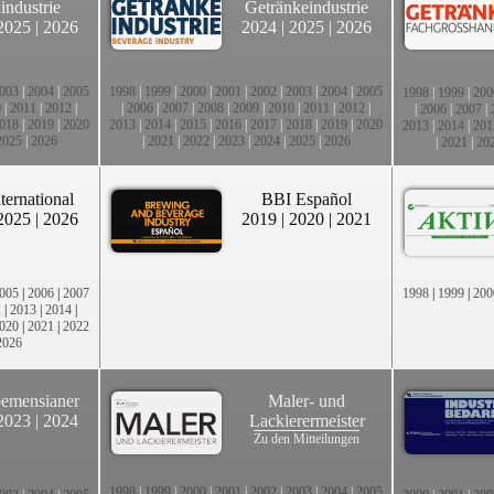
industrie
Getränkeindustrie
2025
|
2026
2024
|
2025
|
2026
003
|
2004
|
2005
1998
|
1999
|
2000
|
2001
|
2002
|
2003
|
2004
|
2005
1998
|
1999
|
200
0
|
2011
|
2012
|
|
2006
|
2007
|
2008
|
2009
|
2010
|
2011
|
2012
|
|
2006
|
2007
|
018
|
2019
|
2020
2013
|
2014
|
2015
|
2016
|
2017
|
2018
|
2019
|
2020
2013
|
2014
|
201
2025
|
2026
|
2021
|
2022
|
2023
|
2024
|
2025
|
2026
|
2021
|
20
ternational
BBI Español
2025
|
2026
2019
|
2020
|
2021
005
|
2006
|
2007
1998
|
1999
|
200
2
|
2013
|
2014
|
020
|
2021
|
2022
2026
emensianer
Maler- und
2023
|
2024
Lackierermeister
Zu den Mitteilungen
1998
|
1999
|
2000
|
2001
|
2002
|
2003
|
2004
|
2005