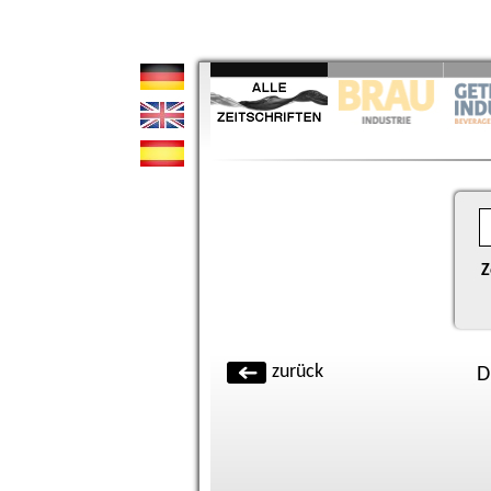
Z
zurück
D