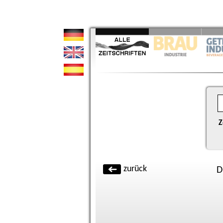
Z
zurück
D