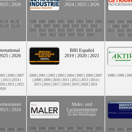
2025
|
2026
2024
|
2025
|
2026
05_24
|
06_24
|
1998
|
1999
|
2000
|
2001
|
2002
|
2003
|
2004
|
2005
1998
|
1999
|
200
11_24
|
12_24
|
2006
|
2007
|
2008
|
2009
|
2010
|
2011
|
2012
|
|
2006
|
2007
|
2013
|
2014
|
2015
|
2016
|
2017
|
2018
|
2019
|
2020
2013
|
2014
|
201
|
2021
|
2022
|
2023
|
2024
|
2025
|
2026
|
2021
|
20
ternational
BBI Español
2025
|
2026
2019
|
2020
|
2021
005
|
2006
|
2007
2000
|
2001
|
2002
|
2003
|
2004
|
2005
|
2006
|
2007
1998
|
1999
|
200
2
|
2013
|
2014
|
|
2008
|
2009
|
2010
|
2011
|
2012
|
2013
|
2014
|
020
|
2021
|
2022
2015
|
2016
|
2017
|
2018
|
2019
|
2020
|
2021
2026
emensianer
Maler- und
2023
|
2024
Lackierermeister
Zu den Mitteilungen
1998
|
1999
|
2000
|
2001
|
2002
|
2003
|
2004
|
2005
003
|
2004
|
2005
2000
|
2001
|
200